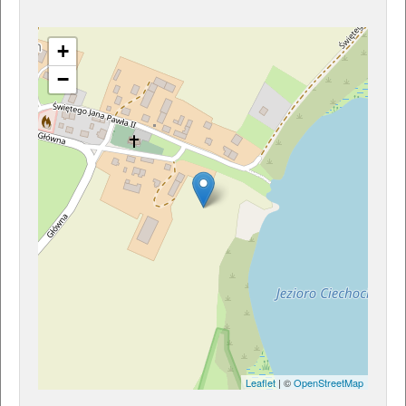
+
−
Leaflet
| ©
OpenStreetMap