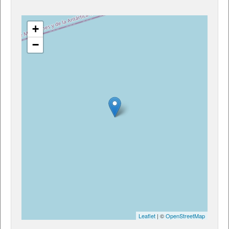
+
−
Leaflet
| ©
OpenStreetMap