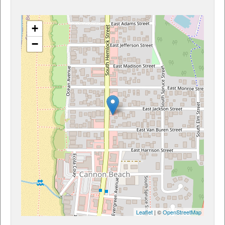
+
−
Leaflet
| ©
OpenStreetMap