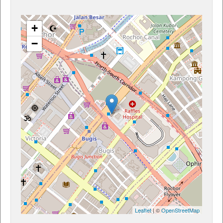
+
−
Leaflet
| ©
OpenStreetMap