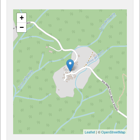
+
−
Leaflet
| ©
OpenStreetMap