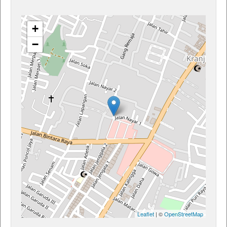
+
−
Leaflet
| ©
OpenStreetMap