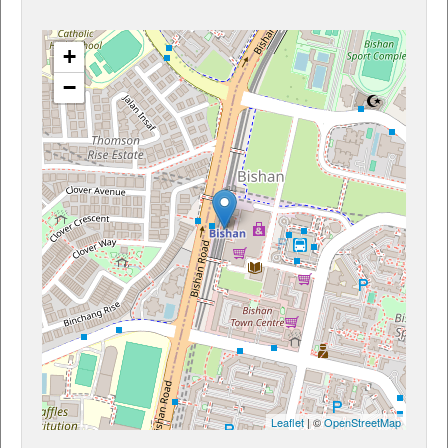
+
−
Leaflet
| ©
OpenStreetMap