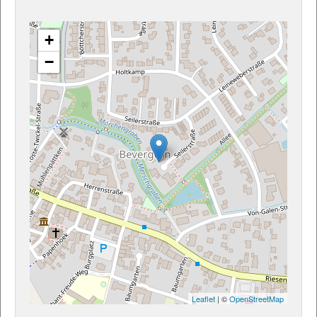
+
−
Leaflet
| ©
OpenStreetMap