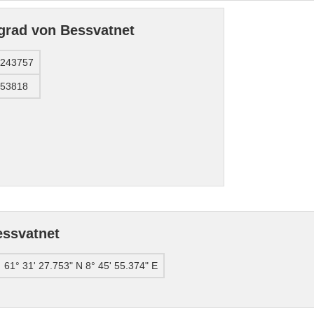
grad von Bessvatnet
5243757
653818
ssvatnet
61° 31' 27.753" N 8° 45' 55.374" E