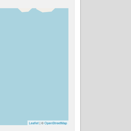
Leaflet
| ©
OpenStreetMap