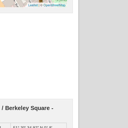
Leaflet
| ©
OpenStreetMap
/ Berkeley Square -
J
51° 30' 34.92" N 0° 8'