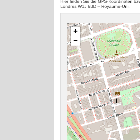
Hier finden Sie die GPS-Koordinaten bz
Londres W1J 6BD – Royaume-Uni.
+
−