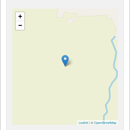
+
−
Leaflet
| ©
OpenStreetMap