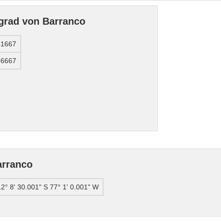
grad von Barranco
41667
16667
arranco
12° 8' 30.001" S 77° 1' 0.001" W