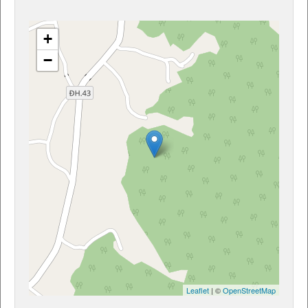
+
−
Leaflet
| ©
OpenStreetMap