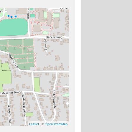
Leaflet
| ©
OpenStreetMap