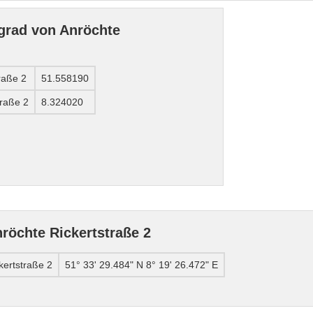
grad von Anröchte
raße 2
51.558190
traße 2
8.324020
röchte Rickertstraße 2
kertstraße 2
51° 33' 29.484" N 8° 19' 26.472" E