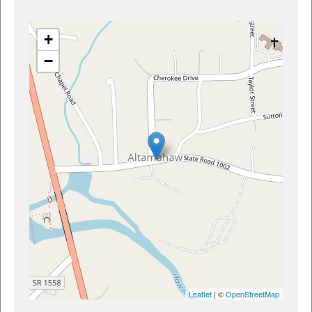
+
−
Leaflet
| ©
OpenStreetMap