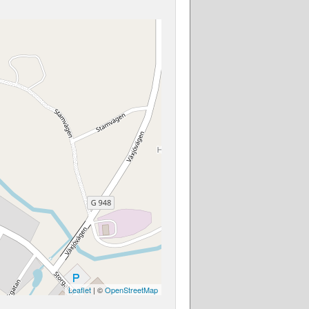
Leaflet
| ©
OpenStreetMap