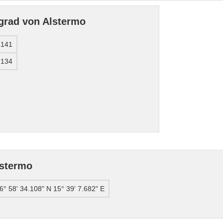
grad von Alstermo
6141
2134
lstermo
6° 58' 34.108" N 15° 39' 7.682" E