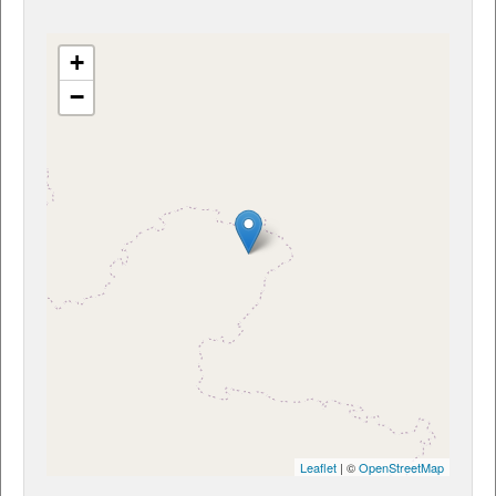
+
−
Leaflet
| ©
OpenStreetMap