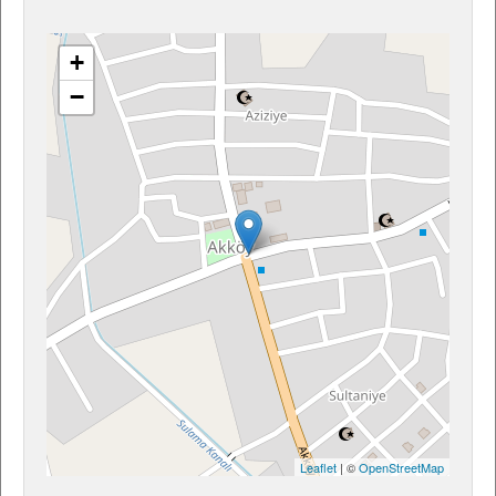
+
−
Leaflet
| ©
OpenStreetMap