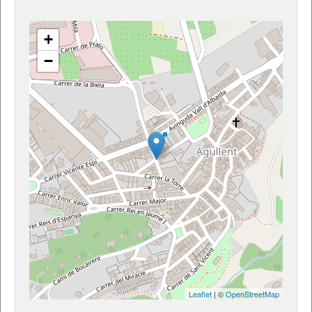
+
−
Leaflet
| ©
OpenStreetMap