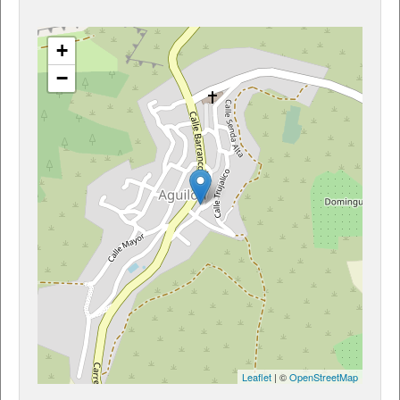
+
−
Leaflet
| ©
OpenStreetMap