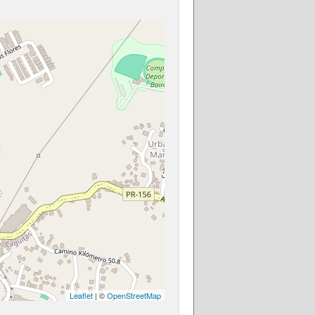
Leaflet
| ©
OpenStreetMap