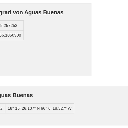
grad von Aguas Buenas
18.257252
-66.1050908
guas Buenas
as
18° 15' 26.107" N 66° 6' 18.327" W