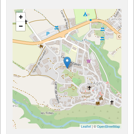
+
−
Leaflet
| ©
OpenStreetMap