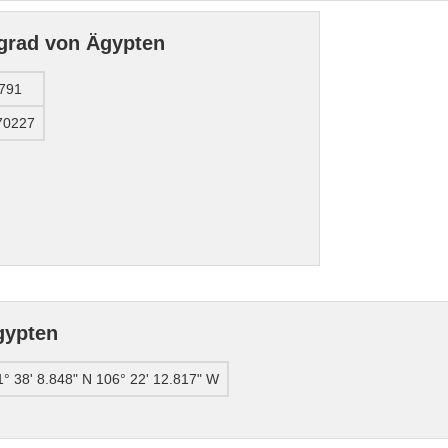
grad von Ägypten
791
70227
gypten
1° 38' 8.848" N 106° 22' 12.817" W