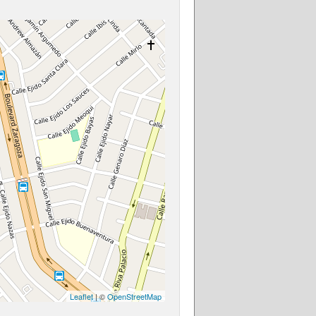
Leaflet
| ©
OpenStreetMap