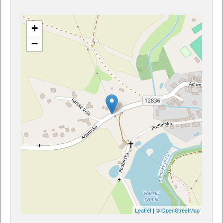
+
−
Leaflet
| ©
OpenStreetMap