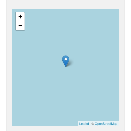
+
−
Leaflet
| ©
OpenStreetMap