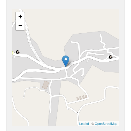
+
−
Leaflet
| ©
OpenStreetMap