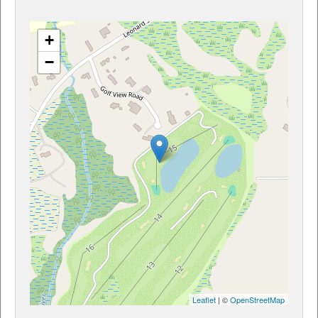
+
−
Leaflet
| ©
OpenStreetMap