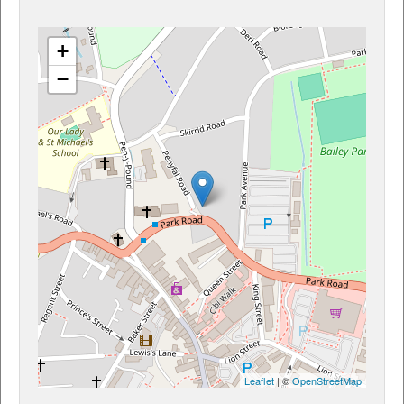
+
−
Leaflet
| ©
OpenStreetMap