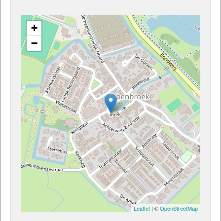
+
−
Leaflet
| ©
OpenStreetMap