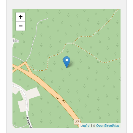
+
−
Leaflet
| ©
OpenStreetMap