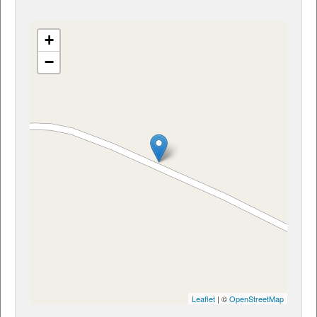
+
−
Leaflet
| ©
OpenStreetMap