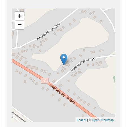
+
−
Leaflet
| ©
OpenStreetMap