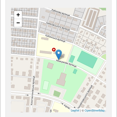
+
−
Leaflet
| ©
OpenStreetMap