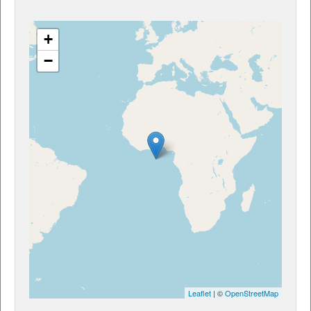
+
−
Leaflet
| ©
OpenStreetMap