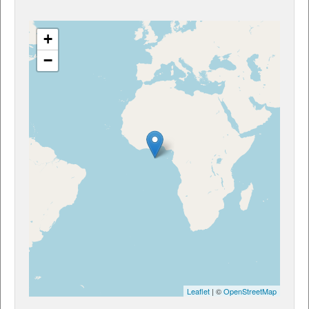
+
−
Leaflet
| ©
OpenStreetMap