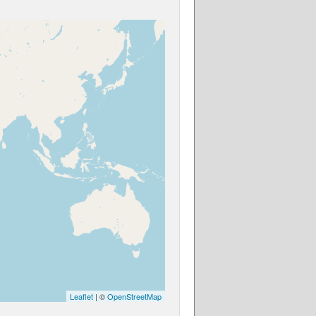
Leaflet
| ©
OpenStreetMap