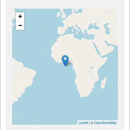
+
−
Leaflet
| ©
OpenStreetMap