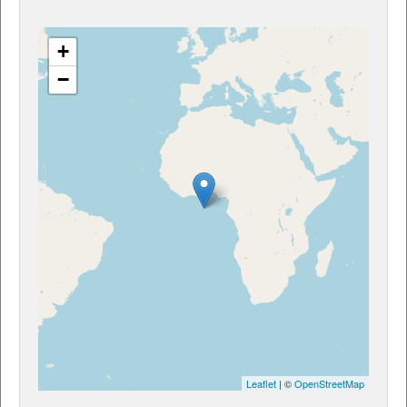
+
−
Leaflet
| ©
OpenStreetMap