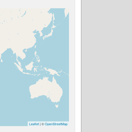
Leaflet
| ©
OpenStreetMap