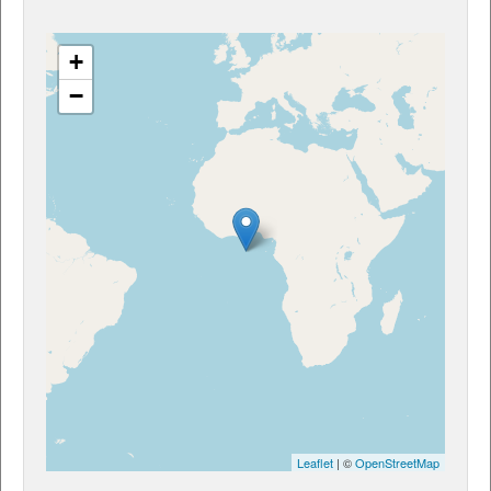
+
−
Leaflet
| ©
OpenStreetMap