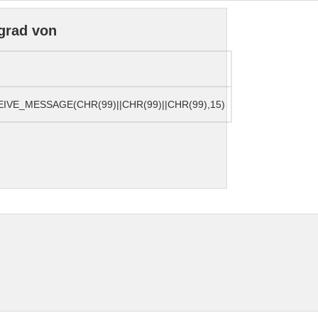
grad von
IVE_MESSAGE(CHR(99)||CHR(99)||CHR(99),15)