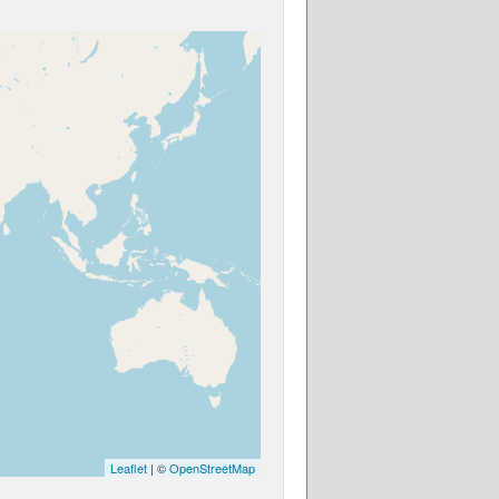
Leaflet
| ©
OpenStreetMap