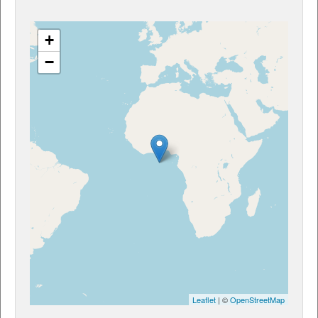
+
−
Leaflet
| ©
OpenStreetMap