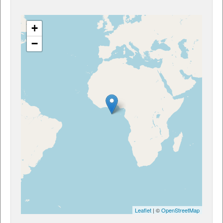
+
−
Leaflet
| ©
OpenStreetMap