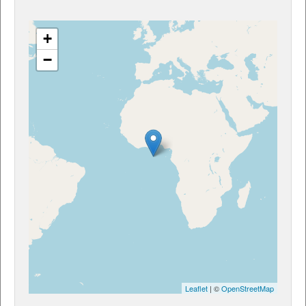
+
−
Leaflet
| ©
OpenStreetMap