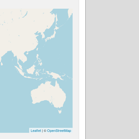
Leaflet
| ©
OpenStreetMap