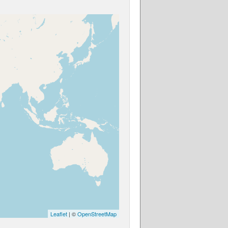
Leaflet
| ©
OpenStreetMap