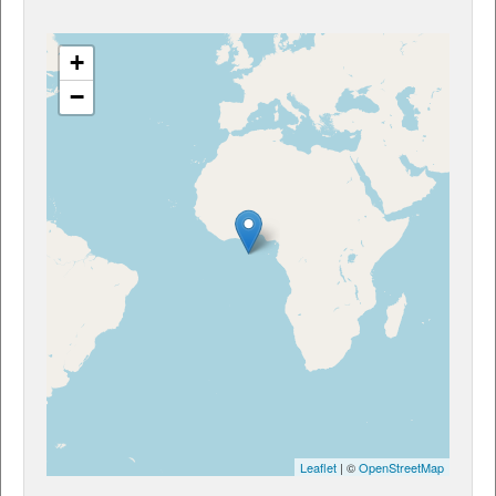
+
−
Leaflet
| ©
OpenStreetMap