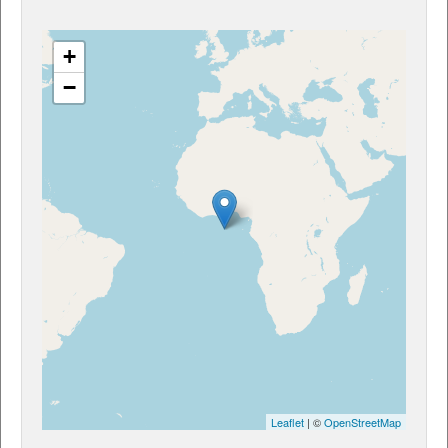
+
−
Leaflet
| ©
OpenStreetMap