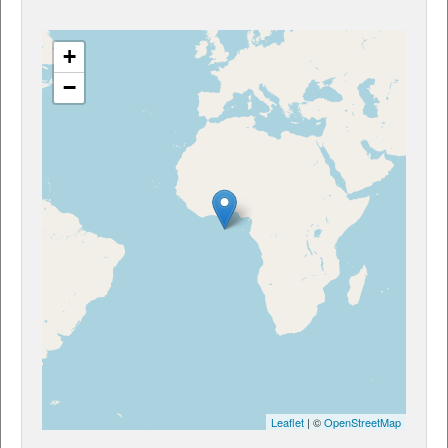
+
−
Leaflet
| ©
OpenStreetMap