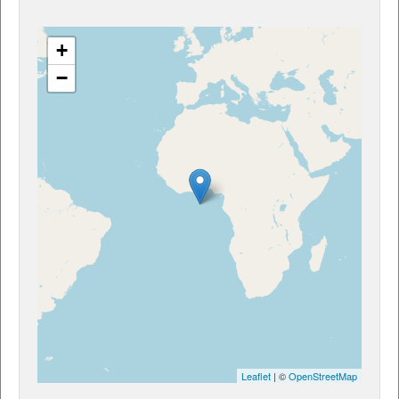
+
−
Leaflet
| ©
OpenStreetMap