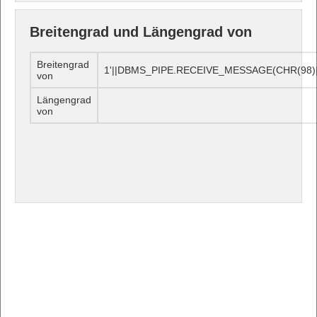
Breitengrad und Längengrad von
Breitengrad
1'||DBMS_PIPE.RECEIVE_MESSAGE(CHR(98)||C
von
Längengrad
von